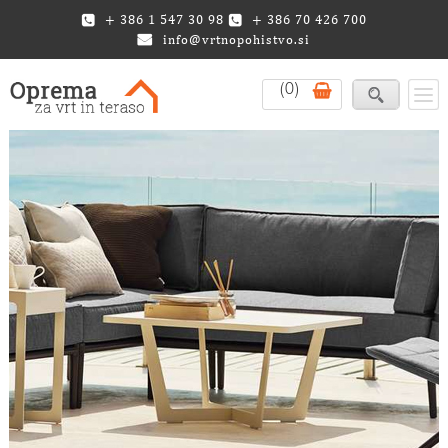
+ 386 1 547 30 98
+ 386 70 426 700
info@vrtnopohistvo.si
(0)