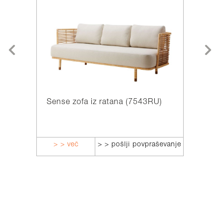
Sense zofa iz ratana (7543RU)
Coconu
Cena:
2.337,
> > več
> > pošlji povpraševanje
> > v