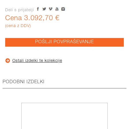
Deli s prijatelji
Cena 3.092,70 €
(cena z DDV)
POŠLJI POVPRAŠEVANJE
Ostali izdelki te kolekcije
PODOBNI IZDELKI
AK