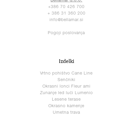
Bellamar d.o.o.
+386 70 426 700
+ 386 31 360 200
info@bellamar.si
Pogoji poslovanja
Izdelki
Vrtno pohištvo Cane Line
Senčniki
Okrasni lonci Fleur ami
Zunanje led luči Lumenio
Lesene terase
Okrasno kamenje
Umetna trava