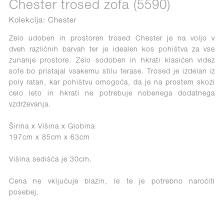
Chester trosed zofa (5590)
Kolekcija: Chester
Zelo udoben in prostoren trosed Chester je na voljo v
dveh različnih barvah ter je idealen kos pohištva za vse
zunanje prostore. Zelo sodoben in hkrati klasičen videz
sofe bo pristajal vsakemu stilu terase. Trosed je izdelan iz
poly ratan, kar pohištvu omogoča, da je na prostem skozi
celo leto in hkrati ne potrebuje nobenega dodatnega
vzdrževanja.
Širina x Višina x Globina
197cm x 85cm x 63cm
Višina sedišča je 30cm.
Cena ne vključuje blazin, le te je potrebno naročiti
posebej.