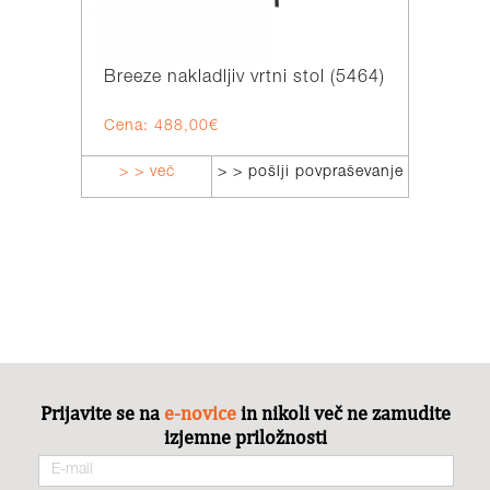
Breeze nakladljiv vrtni stol (5464)
Casima 
Cena: 488,00€
> > več
> > pošlji povpraševanje
> > v
Prijavite se na
e-novice
in nikoli več ne zamudite
izjemne priložnosti