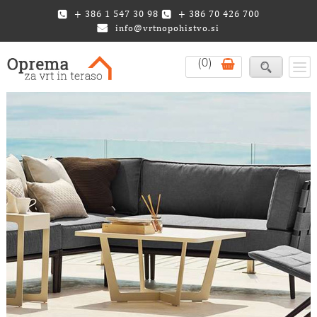
+ 386 1 547 30 98
+ 386 70 426 700
info@vrtnopohistvo.si
(0)