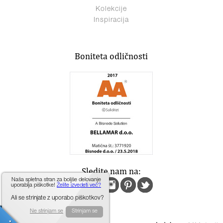
Kolekcije
Inspiracija
Boniteta odličnosti
Sledite nam na:
Naša spletna stran za boljše delovanje
uporablja piškotke!
Želite izvedeti več?
Ali se strinjate z uporabo piškotkov?
Ne strinjam se
Strinjam se