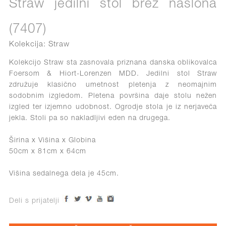
Straw jedilni stol brez naslona
(7407)
Kolekcija: Straw
Kolekcijo Straw sta zasnovala priznana danska oblikovalca
Foersom & Hiort-Lorenzen MDD. Jedilni stol Straw
združuje klasično umetnost pletenja z neomajnim
sodobnim izgledom. Pletena površina daje stolu nežen
izgled ter izjemno udobnost. Ogrodje stola je iz nerjaveča
jekla. Stoli pa so nakladljivi eden na drugega.
Širina x Višina x Globina
50cm x 81cm x 64cm
Višina sedalnega dela je 45cm.
Deli s prijatelji