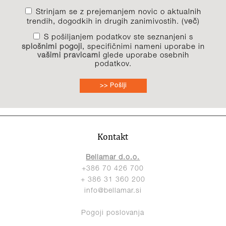
Strinjam se z prejemanjem novic o aktualnih
trendih, dogodkih in drugih zanimivostih. (
več
)
S pošiljanjem podatkov ste seznanjeni s
splošnimi pogoji
, specifičnimi nameni uporabe in
vašimi pravicami
glede uporabe osebnih
podatkov.
>> Pošlji
Kontakt
Bellamar d.o.o.
+386 70 426 700
+ 386 31 360 200
info@bellamar.si
Pogoji poslovanja