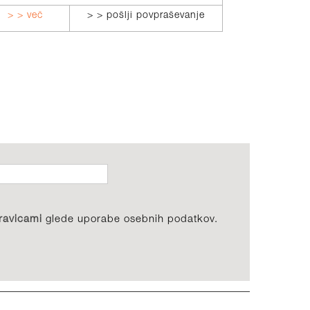
> > več
> > pošlji povpraševanje
> > več
ravicami
glede uporabe osebnih podatkov.