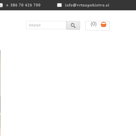
+ 386 70 426 700
info@vrtnopohistvo.si
(0)