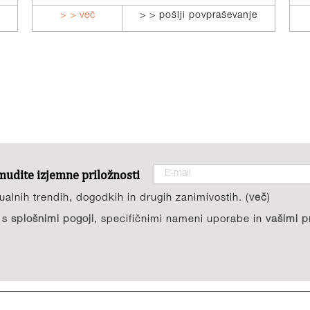
> > več
> > pošlji povpraševanje
amudite izjemne priložnosti
alnih trendih, dogodkih in drugih zanimivostih. (
več
)
i s
splošnimi pogoji
, specifičnimi nameni uporabe in
vašimi p