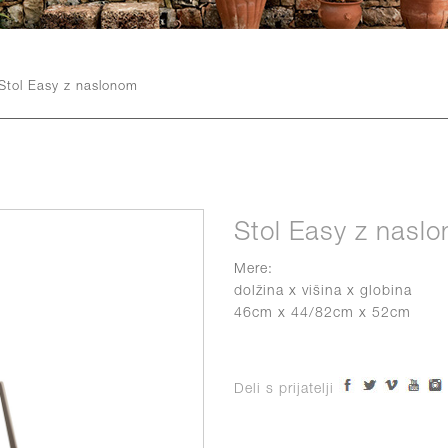
Stol Easy z naslonom
Stol Easy z nasl
Mere:
dolžina x višina x globina
46cm x 44/82cm x 52cm
Deli s prijatelji