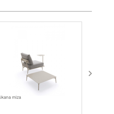
ikana miza
Aikana poč