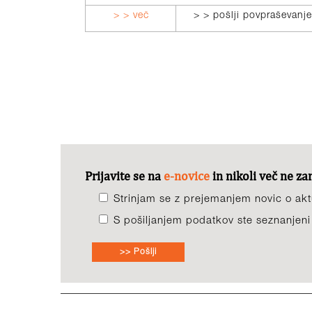
> > več
> > pošlji povpraševanje
Prijavite se na
e-novice
in nikoli več ne z
Strinjam se z prejemanjem novic o aktu
S pošiljanjem podatkov ste seznanjen
>> Pošlji