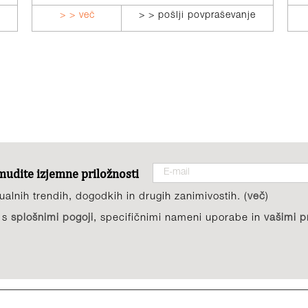
> > več
> > pošlji povpraševanje
amudite izjemne priložnosti
alnih trendih, dogodkih in drugih zanimivostih. (
več
)
i s
splošnimi pogoji
, specifičnimi nameni uporabe in
vašimi p