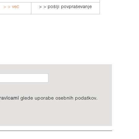
> > več
> > pošlji povpraševanje
> > več
ravicami
glede uporabe osebnih podatkov.