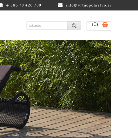
+ 386 70 426 700
info@vrtnopohistvo.si
(0)