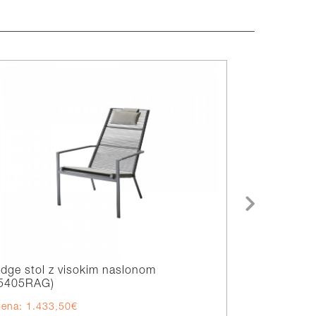
dge stol z visokim naslonom
Rest ležal
(5405RAG)
ena: 1.433,50€
Cena: 2.40