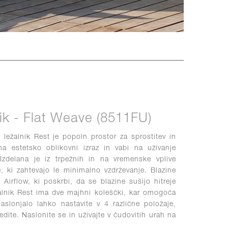
nik - Flat Weave (8511FU)
i ležalnik Rest je popoln prostor za sprostitev in
ma estetsko oblikovni izraz in vabi na uživanje
Izdelana je iz trpežnih in na vremenske vplive
, ki zahtevajo le minimalno vzdrževanje. Blazine
Airflow, ki poskrbi, da se blazine sušijo hitreje
žalnik Rest ima dve majhni koleščki, kar omogoča
slonjalo lahko nastavite v 4 različne položaje,
edite. Naslonite se in uživajte v čudovitih urah na