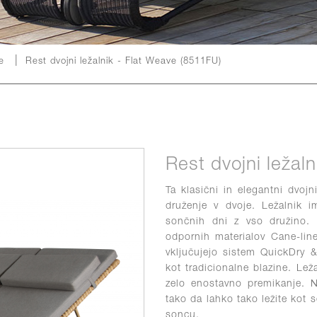
|
ne
Rest dvojni ležalnik - Flat Weave (8511FU)
Rest dvojni ležal
Ta klasični in elegantni dvojn
druženje v dvoje. Ležalnik i
sončnih dni z vso družino. 
odpornih materialov Cane-line
vključujejo sistem QuickDry & 
kot tradicionalne blazine. Le
zelo enostavno premikanje. Na
tako da lahko tako ležite kot s
soncu.