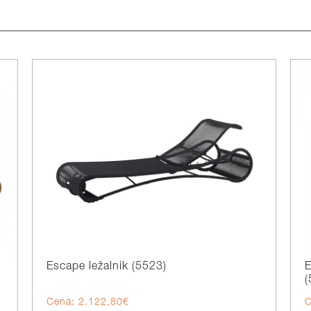
Escape ležalnik (5523)
E
Cena: 2.122,80€
C