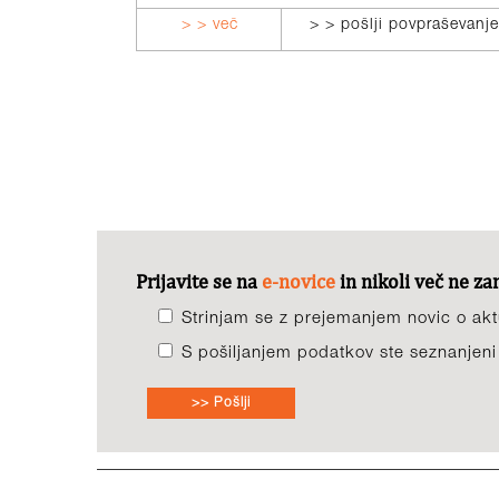
> > več
> > pošlji povpraševanje
Prijavite se na
e-novice
in nikoli več ne z
Strinjam se z prejemanjem novic o aktu
S pošiljanjem podatkov ste seznanjen
>> Pošlji