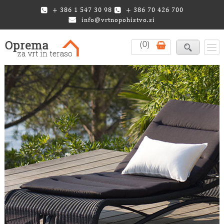
+ 386 1 547 30 98
+ 386 70 426 700
info@vrtnopohistvo.si
(0)