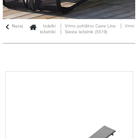
|
|
Nazaj
Izdelki
Vrtno pohištvo Cane Line
Vrtni
|
ležalniki
Siesta ležalnik (5519)