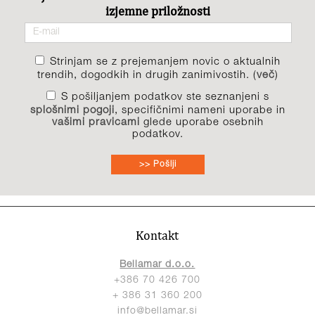
izjemne priložnosti
Strinjam se z prejemanjem novic o aktualnih
trendih, dogodkih in drugih zanimivostih. (
več
)
S pošiljanjem podatkov ste seznanjeni s
splošnimi pogoji
, specifičnimi nameni uporabe in
vašimi pravicami
glede uporabe osebnih
podatkov.
>> Pošlji
Kontakt
Bellamar d.o.o.
+386 70 426 700
+ 386 31 360 200
info@bellamar.si