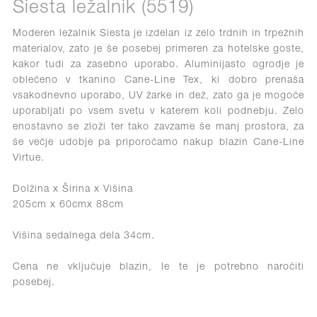
Siesta ležalnik (5519)
Moderen ležalnik Siesta je izdelan iz zelo trdnih in trpežnih
materialov, zato je še posebej primeren za hotelske goste,
kakor tudi za zasebno uporabo. Aluminijasto ogrodje je
oblečeno v tkanino Cane-Line Tex, ki dobro prenaša
vsakodnevno uporabo, UV žarke in dež, zato ga je mogoče
uporabljati po vsem svetu v katerem koli podnebju. Zelo
enostavno se zloži ter tako zavzame še manj prostora, za
še večje udobje pa priporočamo nakup blazin Cane-Line
Virtue.
Dolžina x Širina x Višina
205cm x 60cmx 88cm
Višina sedalnega dela 34cm.
Cena ne vključuje blazin, le te je potrebno naročiti
posebej.