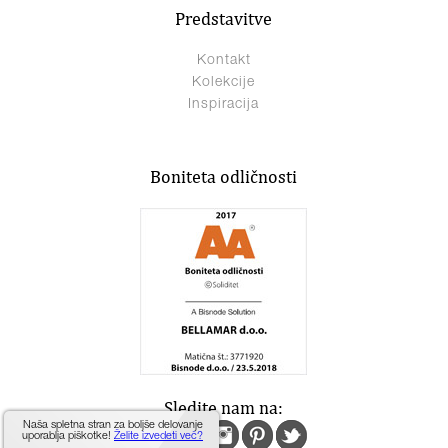
Predstavitve
Kontakt
Kolekcije
Inspiracija
Boniteta odličnosti
Sledite nam na:
Naša spletna stran za boljše delovanje
uporablja piškotke!
Želite izvedeti več?