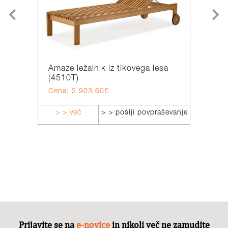
Amaze ležalnik iz tikovega lesa
Escape
(4510T)
Cena: 2.903,60€
Cena: 
> > več
> > pošlji povpraševanje
> > v
Prijavite se na
e-novice
in nikoli več ne zamudite